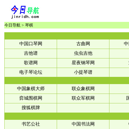
今日导航
>
琴棋
中国口琴网
古曲网
中
吉他谱
虫虫吉他
歌谱网
星夜钢琴网
电子琴论坛
小提琴谱
中国象棋大师
联众象棋网
弈城围棋网
联众军棋网
搜狐棋牌
书艺公社
中国书法网